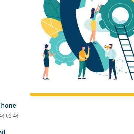
phone
46 02 46
il