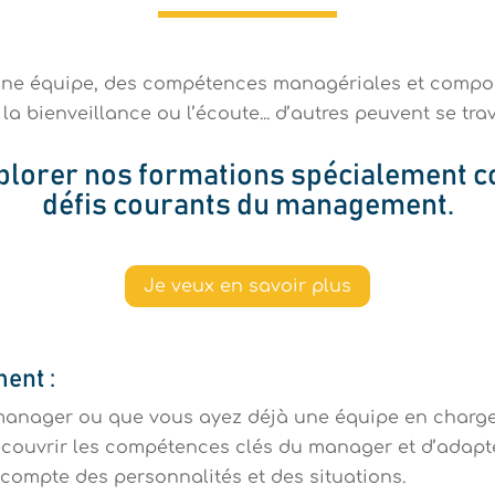
une équipe,
d
es compétences managériales et compor
la bienveillance
ou l
’écoute
.
..
d’autres
peuvent se trav
xplorer nos formations spécialement c
défis courants du management
.
Je veux en savoir plus
ment
:
anager ou que vous ayez déjà une équipe en charge
découvrir les compétences clés du manager et d’adapt
compte des personnalités et des situations.