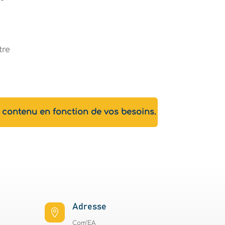
tre
 contenu en fonction de vos besoins.
Adresse

Com’EA