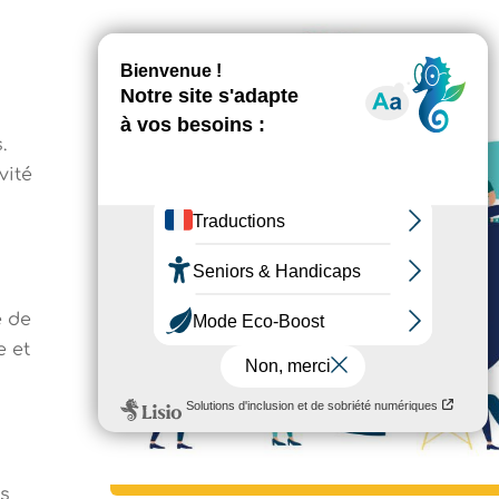
.
vité
e de
e et
es